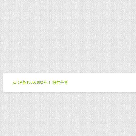
京ICP备19005992号-1
枫竹丹青