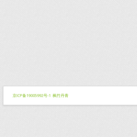
京ICP备19005992号-1
枫竹丹青