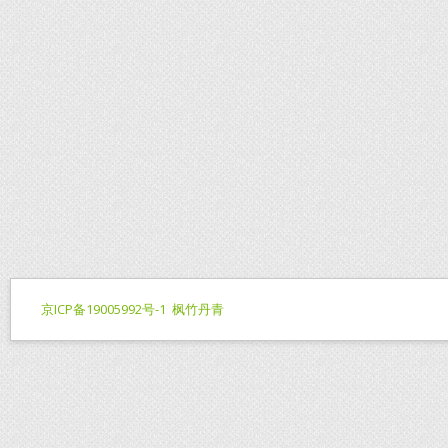
京ICP备19005992号-1
枫竹丹青