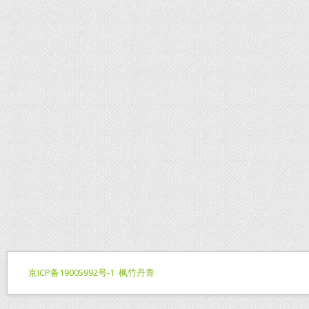
京ICP备19005992号-1
枫竹丹青