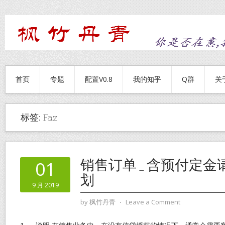
首页
专题
配置V0.8
我的知乎
Q群
关
标签:
Faz
销售订单_含预付定金
01
划
9 月 2019
by
枫竹丹青
⋅
Leave a Comment