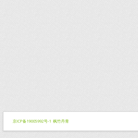
京ICP备19005992号-1
枫竹丹青