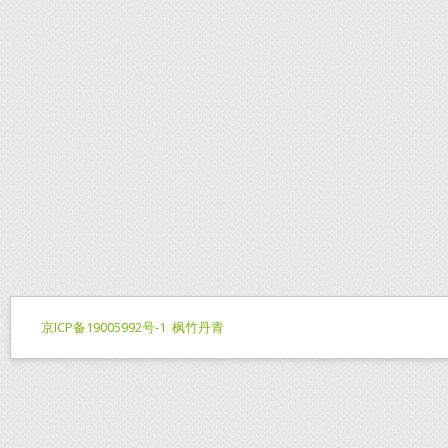
京ICP备19005992号-1
枫竹丹青