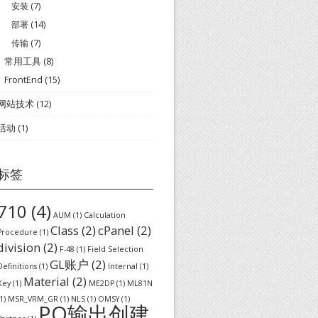
安装
(7)
部署
(14)
传输
(7)
常用工具
(8)
FrontEnd
(15)
网站技术
(12)
活动
(1)
标签
710
(4)
AUM
(1)
Calculation
Class
(2)
cPanel
(2)
Procedure
(1)
division
(2)
F-48
(1)
Field Selection
GL账户
(2)
Definitions
(1)
Internal
(1)
Material
(2)
Key
(1)
ME2DP
(1)
ML81N
1)
MSR_VRM_GR
(1)
NLS
(1)
OMSY
(1)
PO输出创建