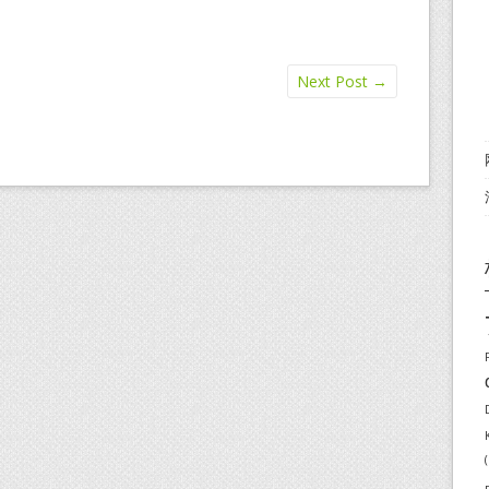
Next Post
→
(