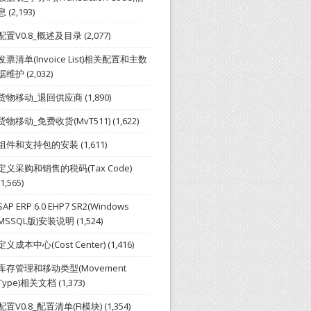
息
(2,193)
配置V0.8_概述及目录
(2,077)
发票清单(Invoice List)相关配置和主数
据维护
(2,032)
货物移动_退回供应商
(1,890)
货物移动_免费收货(MvT511)
(1,622)
组件和支持包的安装
(1,611)
定义采购和销售的税码(Tax Code)
(1,565)
SAP ERP 6.0 EHP7 SR2(Windows
MSSQL版)安装说明
(1,524)
定义成本中心(Cost Center)
(1,416)
库存管理和移动类型(Movement
Type)相关文档
(1,373)
配置V0.8_配置清单(FI模块)
(1,354)