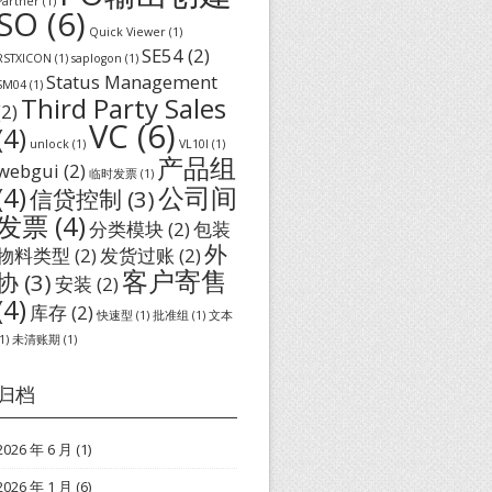
Partner
(1)
SO
(6)
Quick Viewer
(1)
SE54
(2)
RSTXICON
(1)
saplogon
(1)
Status Management
SM04
(1)
Third Party Sales
(2)
VC
(6)
(4)
unlock
(1)
VL10I
(1)
产品组
webgui
(2)
临时发票
(1)
(4)
公司间
信贷控制
(3)
发票
(4)
分类模块
(2)
包装
外
物料类型
(2)
发货过账
(2)
客户寄售
协
(3)
安装
(2)
(4)
库存
(2)
快速型
(1)
批准组
(1)
文本
1)
未清账期
(1)
归档
2026 年 6 月
(1)
2026 年 1 月
(6)