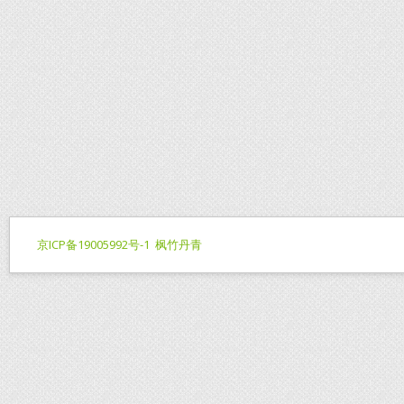
京ICP备19005992号-1
枫竹丹青