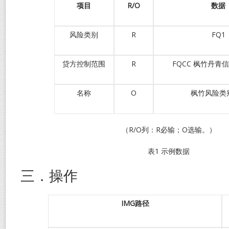
项目
R/O
数据
风险类别
R
FQ1
贷方控制范围
R
FQCC 枫竹丹青
名称
O
枫竹风险类别
（R/O列：R必输；O选输。）
表1 示例数据
三．操作
IMG
路径