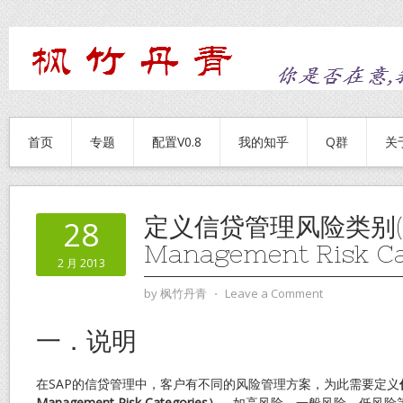
首页
专题
配置V0.8
我的知乎
Q群
关
定义信贷管理风险类别(Cr
28
Management Risk Ca
2 月 2013
by
枫竹丹青
⋅
Leave a Comment
一．说明
在SAP的信贷管理中，客户有不同的风险管理方案，为此需要定义
Management Risk Categories
）
，如高风险、一般风险、低风险