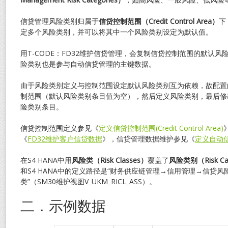
信贷管理风险类别归属于
信贷控制范围（
Credit Control Area
）
下
定多个风险类别，并可以将其中一个风险类别设定为默认值。
用T-CODE：FD32维护信贷管理，会复制信贷控制范围的默认
险类别也是参与自动信贷管理的主键数据。
由于风险类别定义与控制范围设定默认风险类别互为依赖，故配置
制范围（默认风险类别条目值为空），然后定义风险类别，最后修
险类别条目。
信贷控制范围定义参见《
定义信贷控制范围(Credit Control Area)
《
FD32维护客户信贷数据
》，信贷管理数据维护参见《
定义自动信
在S4 HANA中用
风险类（
Risk Classes
）
覆盖了
风险类别（
Risk C
和S4 HANA中的定义路径是“财务供应链管理→信用管理→信贷
类”（SM30维护视图V_UKM_RICL_ASS）。
二．示例数据