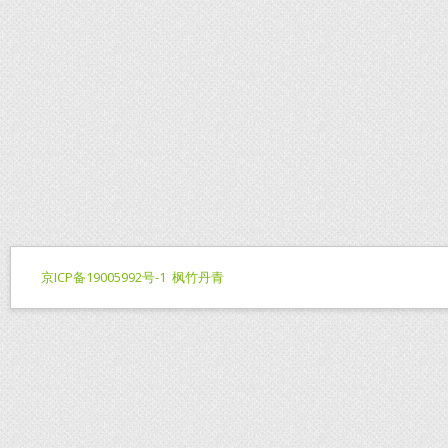
京ICP备19005992号-1
枫竹丹青