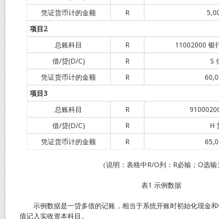
凭证货币计的金额
R
5,0
项目
2
总账科目
R
11002000
借/贷(D/C)
R
S
凭证货币计的金额
R
60,0
项目
3
总账科目
R
910002
借/贷(D/C)
R
H
凭证货币计的金额
R
65,0
（说明：表格中R/O列：R必输；O选输
表1 示例数据
示例数据是一贷多借的记账，相当于系统开账时初始化现金和
值记入实收资本科目。