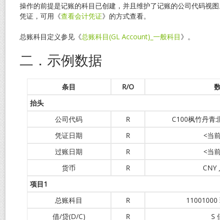
操作的前提是记账的科目已创建，并且维护了记账的公司代码视图
凭证，可用《
查看会计凭证
》的方式查看。
总账科目定义参见《
总账科目(GL Account)_一般科目
》。
二．示例数据
条目
R/O
抬头
公司代码
R
C100枫竹丹
凭证日期
R
<当
过账日期
R
<当
货币
R
CNY
项目
1
总账科目
R
1100100
借/贷(D/C)
R
S