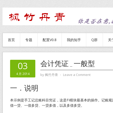
首页
专题
配置V0.8
我的知乎
Q群
关
会计凭证_一般型
03
4 月 2014
by
枫竹丹青
⋅
Leave a Comment
一．说明
本示例是手工记总账科目凭证，这是FI模块最基本的操作。记账
借一贷、一借多贷、一贷多借，以及多借多贷。