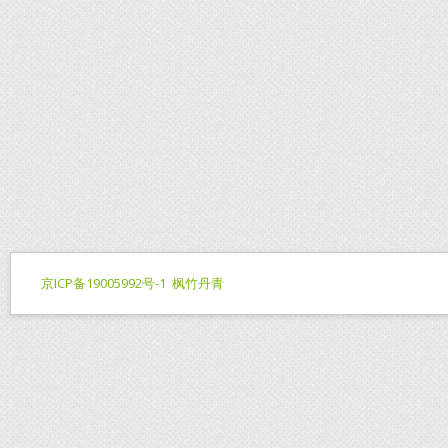
京ICP备19005992号-1
枫竹丹青