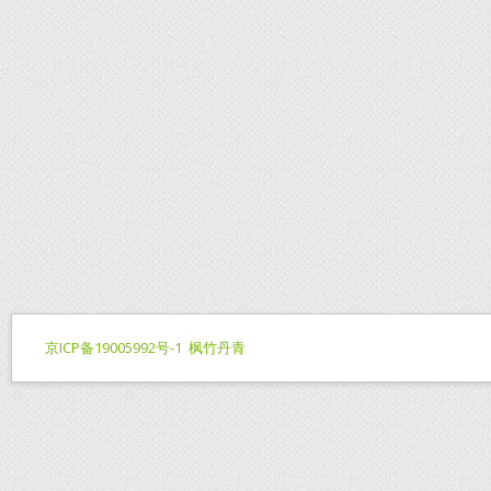
京ICP备19005992号-1
枫竹丹青