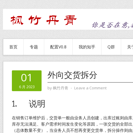
首页
专题
配置V0.8
我的知乎
Q群
关
外向交货拆分
01
6 月 2023
by
枫竹丹青
⋅
Leave a Comment
1.
说明
在销售订单维护后，交货单一般由业务人员创建，出库过账则由库
库存无法满足、客户需求时间发生变化等原因，一张交货的全部出
（总体数量不变），当业务人员不想再变更交货单，拆分操作则由