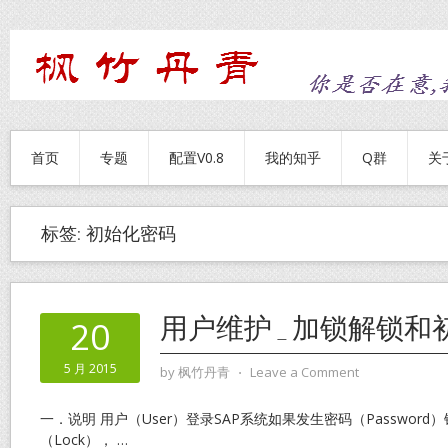
首页
专题
配置V0.8
我的知乎
Q群
关
标签:
初始化密码
用户维护_加锁解锁和
20
5 月 2015
by
枫竹丹青
⋅
Leave a Comment
一．说明 用户（User）登录SAP系统如果发生密码（Passwor
（Lock），
…