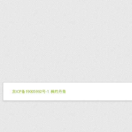
京ICP备19005992号-1
枫竹丹青