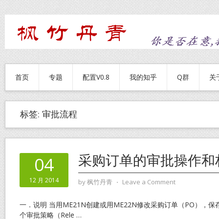
首页
专题
配置V0.8
我的知乎
Q群
关
标签:
审批流程
采购订单的审批操作和
04
12 月 2014
by
枫竹丹青
⋅
Leave a Comment
一．说明 当用ME21N创建或用ME22N修改采购订单（PO），
个审批策略（Rele
…