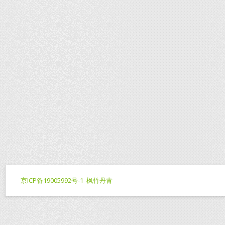
京ICP备19005992号-1
枫竹丹青