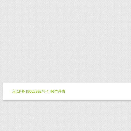
京ICP备19005992号-1
枫竹丹青