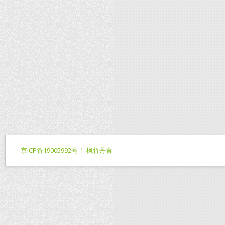
京ICP备19005992号-1
枫竹丹青