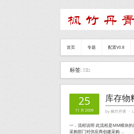
首页
专题
配置V0.8
标签:
Nb
库存物
25
11 月 2009
by
枫竹丹青
⋅
一．流程说明 此流程是MM模块的
采购部门对供应商创建采购
…