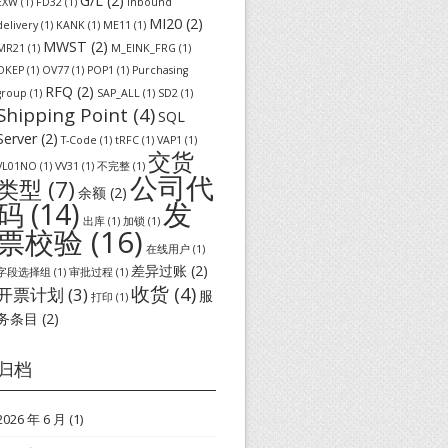
G/L
(2)
EXW
(1)
FD32
(1)
inbound
MI20
(2)
delivery
(1)
KANK
(1)
ME11
(1)
MWST
(2)
MR21
(1)
M_EINK_FRG
(1)
OKEP
(1)
OV77
(1)
POP1
(1)
Purchasing
RFQ
(2)
group
(1)
SAP_ALL
(1)
SD2
(1)
Shipping Point
(4)
SQL
Server
(2)
T-Code
(1)
tRFC
(1)
VAP1
(1)
交货
VL01NO
(1)
VV31
(1)
不完整
(1)
公司代
类型
(7)
余额
(2)
发
码
(14)
出库
(1)
加锁
(1)
票校验
(16)
在线用户
(1)
差异过账
(2)
字段选择组
(1)
审批过程
(1)
收货
(4)
开票计划
(3)
服
打印
(1)
务条目
(2)
归档
2026 年 6 月
(1)