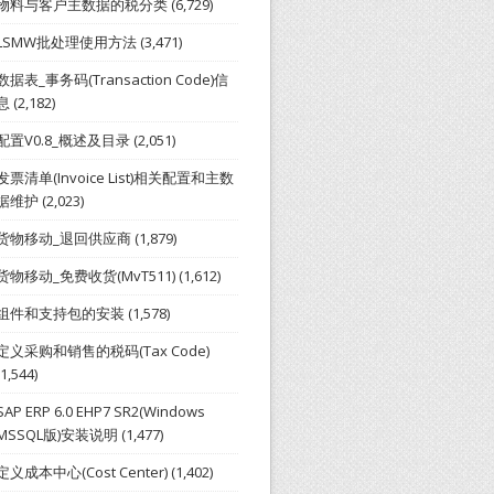
物料与客户主数据的税分类
(6,729)
LSMW批处理使用方法
(3,471)
数据表_事务码(Transaction Code)信
息
(2,182)
配置V0.8_概述及目录
(2,051)
发票清单(Invoice List)相关配置和主数
据维护
(2,023)
货物移动_退回供应商
(1,879)
货物移动_免费收货(MvT511)
(1,612)
组件和支持包的安装
(1,578)
定义采购和销售的税码(Tax Code)
(1,544)
SAP ERP 6.0 EHP7 SR2(Windows
MSSQL版)安装说明
(1,477)
定义成本中心(Cost Center)
(1,402)