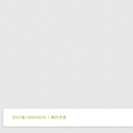
京ICP备19005992号-1
枫竹丹青