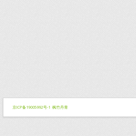
京ICP备19005992号-1
枫竹丹青