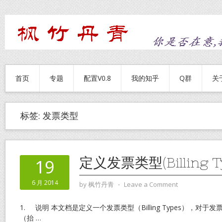
首页
专题
配置V0.8
我的知乎
Q群
关
标签:
发票类型
定义发票类型(Billing T
19
6 月 2014
by
枫竹丹青
⋅
Leave a Comment
1. 说明 本文档是定义一个发票类型（Billing Types），对
（抬
…