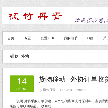
首页
专题
配置V0.8
我的知乎
Q群
关
标签:
外协
货物移动_外协订单收
14
4 月 2019
by
枫竹丹青
⋅
Leave a Comment
一．说明 外协采购订单创建，向外协供应商支付原材料，当供应
采购订单收回成品。 收回成
…