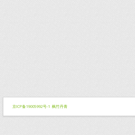
京ICP备19005992号-1
枫竹丹青