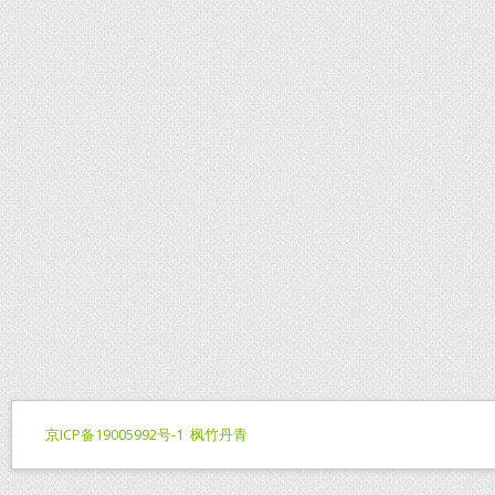
京ICP备19005992号-1
枫竹丹青