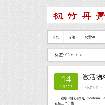
首页
专题
配置V0.8
标签:
Ckmstart
激活物料
14
1 月 2018
by
枫竹丹青
⋅
一．说明 物料分类账（Materia
包括三个子模
…