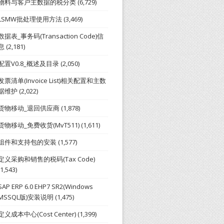
物料与客户主数据的税分类
(6,729)
LSMW批处理使用方法
(3,469)
数据表_事务码(Transaction Code)信
息
(2,181)
配置V0.8_概述及目录
(2,050)
发票清单(Invoice List)相关配置和主数
据维护
(2,022)
货物移动_退回供应商
(1,878)
货物移动_免费收货(MvT511)
(1,611)
组件和支持包的安装
(1,577)
定义采购和销售的税码(Tax Code)
(1,543)
SAP ERP 6.0 EHP7 SR2(Windows
MSSQL版)安装说明
(1,475)
定义成本中心(Cost Center)
(1,399)