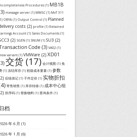
MB1B
Incompleteness Procedures
(1)
(3)
message server
(1)
MMSC
(1)
MvT 311
Planned
1)
OBYA
(1)
Output Control
(1)
delivery costs
(2)
profile
(1)
Retained
Earnings Account
(1)
Sales Documents
(1)
SCC3
(2)
SU3
(2)
SGEN
(1)
SNUM
(1)
Transaction Code
(3)
VA02
(1)
XD01
VMWare
(2)
view variant
(1)
交货
(17)
(3)
会计视图
(1)
免
参数
费
(1)
冻结库存
(1)
初级成本要素
(1)
实物折扣
(2)
后续借记
(1)
子件定价
(1)
(4)
成本中心组
寄售销售
(1)
库存转移
(1)
(2)
排序码
(1)
替换物料
(1)
查询条件
(1)
归档
2026 年 6 月
(1)
2026 年 1 月
(6)