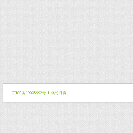
京ICP备19005992号-1
枫竹丹青