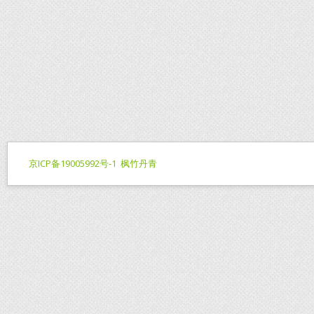
京ICP备19005992号-1
枫竹丹青