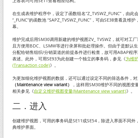
上各表均可用SE11查看相应结构。
在生成表维护程序中，设定了函数组名“Z_TVSWZ_FUNC”，由此会
“_FUNC”的函数池 “SAPZ_TVSWZ_FUNC”，可由SE38查看及
幕。
维护完成后用SM30调用新建的维护视图ZV_ TVSWZ，就可对
且方便用BDC、LSMW等进行录屏和批处理操作。但由于是默认
分配给销售组织/分销渠道的前提条件进行检查，故可用ABAP程
表述。此外，可用SE93为此创建一个独立的事务码，参见《
为维
(Transaction code)
》。
为更加细化维护视图的数据，还可以通过设定不同的筛选条件，对
（
Maintenance view variant
）
，这样用SM30维护不同的视图变
相关参见《
自定义维护视图变量(Maintenance view variant)
》。
二．进入
创建维护视图，可用的事务码是SE11或SE54，除进入界面不同外
典维护界面。