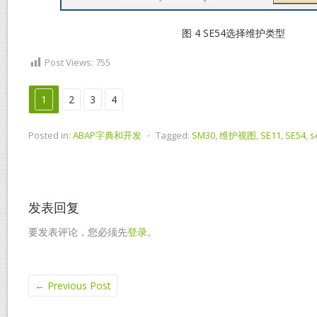
图 4 SE54选择维护类型
Post Views:
755
1
2
3
4
Posted in:
ABAP字典和开发
⋅
Tagged:
SM30
,
维护视图
,
SE11
,
SE54
,
s
发表回复
要发表评论，您必须先
登录
。
←
Previous Post