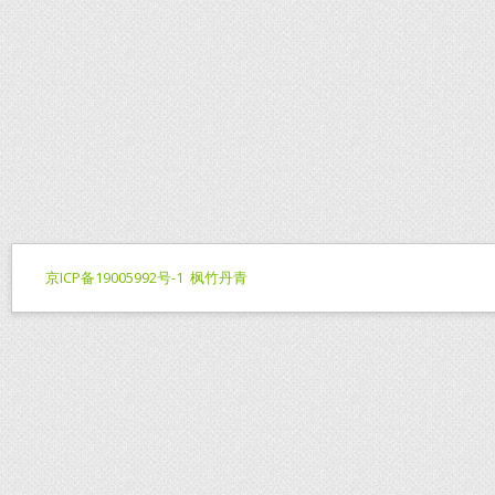
京ICP备19005992号-1
枫竹丹青