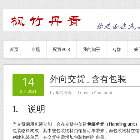
首页
专题
配置V0.8
我的知乎
Q群
关
外向交货_含有包装
14
3 月 2021
by
枫竹丹青
⋅
Leave a Comment
1.
说明
当交货启用包装功能，会在交货中创建
包装单元（
Handling unit
）
包装物料构成，其中被包装物料由销售订单带来，而包装物料在销
创建包装单元，在交货中需增加包装物料的条目。