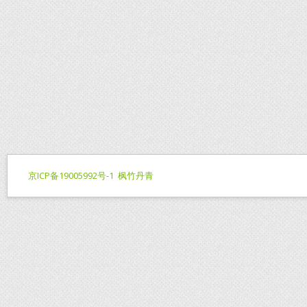
京ICP备19005992号-1
枫竹丹青