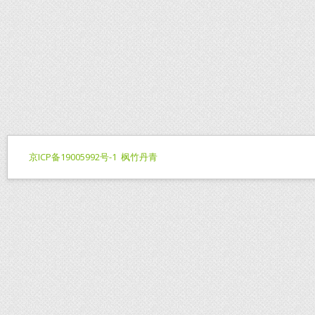
京ICP备19005992号-1
枫竹丹青