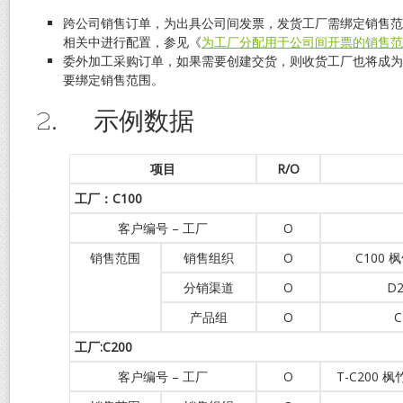
跨公司销售订单，为出具公司间发票，发货工厂需绑定销售范
相关中进行配置，参见《
为工厂分配用于公司间开票的销售范
委外加工采购订单，如果需要创建交货，则收货工厂也将成为
要绑定销售范围。
2. 示例数据
项目
R/O
工厂：C100
客户编号 – 工厂
O
销售范围
销售组织
O
C100
分销渠道
O
D
产品组
O
工厂
:C200
客户编号 – 工厂
O
T-C200