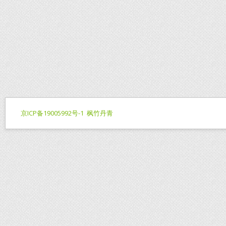
京ICP备19005992号-1
枫竹丹青