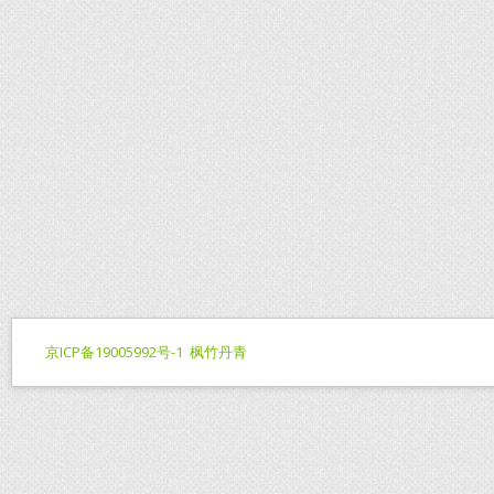
京ICP备19005992号-1
枫竹丹青