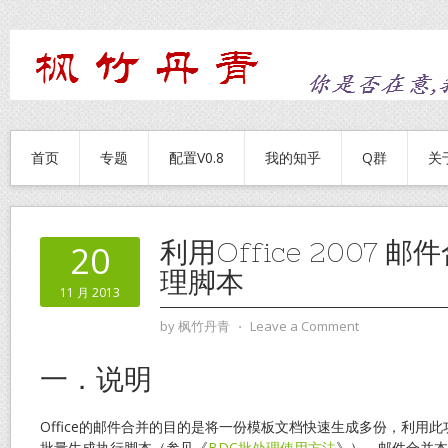
首页
专题
配置V0.8
我的知乎
Q群
关
利用Office 2007 
20
理脚本
11 月 2013
by
枫竹丹青
⋅
Leave a Comment
一．说明
Office的邮件合并的目的是将一份模板文档快速生成多份，利用此功
批量生成执行脚本（参见《
BDC批处理使用方法
》）。邮件合并本