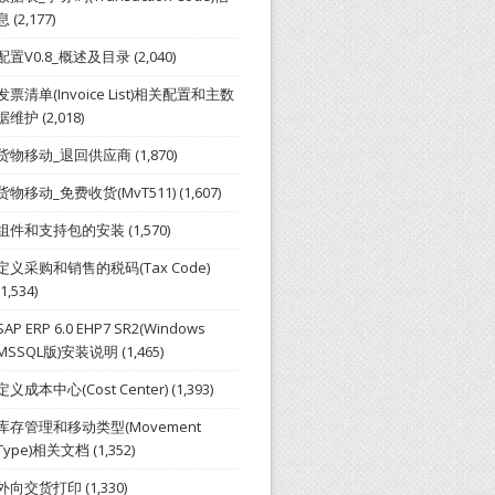
息
(2,177)
配置V0.8_概述及目录
(2,040)
发票清单(Invoice List)相关配置和主数
据维护
(2,018)
货物移动_退回供应商
(1,870)
货物移动_免费收货(MvT511)
(1,607)
组件和支持包的安装
(1,570)
定义采购和销售的税码(Tax Code)
(1,534)
SAP ERP 6.0 EHP7 SR2(Windows
MSSQL版)安装说明
(1,465)
定义成本中心(Cost Center)
(1,393)
库存管理和移动类型(Movement
Type)相关文档
(1,352)
外向交货打印
(1,330)