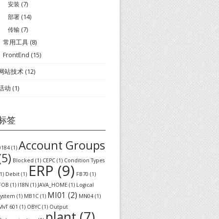
安装
(7)
部署
(14)
传输
(7)
常用工具
(8)
FrontEnd
(15)
网站技术
(12)
活动
(1)
标签
Account Groups
0184
(1)
(5)
Blocked
(1)
CEPC
(1)
Condition Types
ERP
(9)
1)
Debit
(1)
FB70
(1)
FOB
(1)
I18N
(1)
JAVA_HOME
(1)
Logical
MI01
(2)
system
(1)
MB1C
(1)
MN04
(1)
MvT 601
(1)
OBYC
(1)
Output
plant
(7)