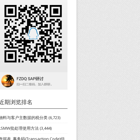
近期浏览排名
物料与客户主数据的税分类
(6,723)
LSMW批处理使用方法
(3,444)
数据表_事务码(Transaction Code)信