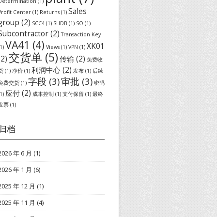
Determination
(1)
Sales
Profit Center
(1)
Returns
(1)
group
(2)
SCC4
(1)
SHDB
(1)
SO
(1)
Subcontractor
(2)
Transaction Key
VA41
(4)
XK01
1)
Views
(1)
VPN
(1)
交货单
(5)
(2)
传输
(2)
免费收
利润中心
(2)
货
(1)
净价
(1)
发布
(1)
后续
字段
(3)
审批
(3)
免费交货
(1)
密码
应付
(2)
1)
成本控制
(1)
支付保留
(1)
最终
发票
(1)
归档
2026 年 6 月
(1)
2026 年 1 月
(6)
2025 年 12 月
(1)
2025 年 11 月
(4)