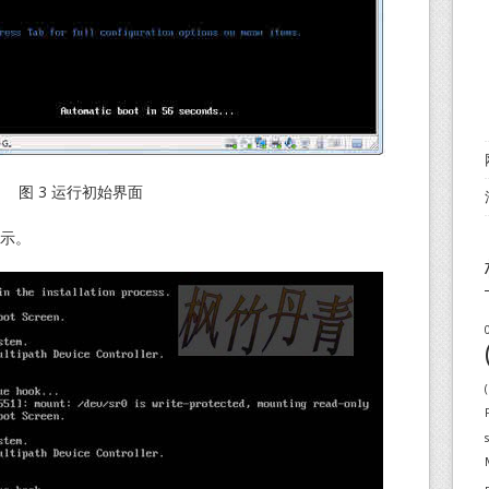
图 3 运行初始界面
示。
(