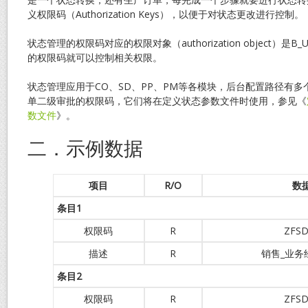
义权限码（Authorization Keys），以便于对状态更改进行控制。
状态管理的权限码对应的权限对象（authorization object）是B
的权限码就可以控制相关权限。
状态管理应用于CO、SD、PP、PM等各模块，后台配置路径有
单二级审批的权限码，它们将在定义状态参数文件时使用，参见《
数文件
》。
二．示例数据
项目
R/O
数
条目
1
权限码
R
ZFSD
描述
R
销售_业务
条目
2
权限码
R
ZFSD