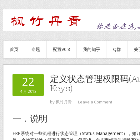
首页
专题
配置V0.8
我的知乎
Q群
关
定义状态管理权限码(Auth
22
Keys)
4 月 2013
by
枫竹丹青
⋅
Leave a Comment
一．说明
ERP系统对一些流程进行状态管理（Status Management）
是一个状态转换；还有生产订单，每完成一个步骤就要进行状态转