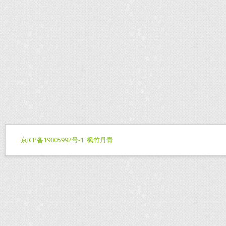
京ICP备19005992号-1
枫竹丹青