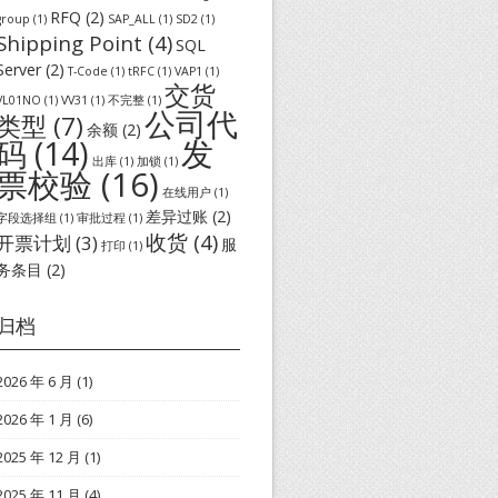
RFQ
(2)
group
(1)
SAP_ALL
(1)
SD2
(1)
Shipping Point
(4)
SQL
Server
(2)
T-Code
(1)
tRFC
(1)
VAP1
(1)
交货
VL01NO
(1)
VV31
(1)
不完整
(1)
公司代
类型
(7)
余额
(2)
发
码
(14)
出库
(1)
加锁
(1)
票校验
(16)
在线用户
(1)
差异过账
(2)
字段选择组
(1)
审批过程
(1)
收货
(4)
开票计划
(3)
服
打印
(1)
务条目
(2)
归档
2026 年 6 月
(1)
2026 年 1 月
(6)
2025 年 12 月
(1)
2025 年 11 月
(4)