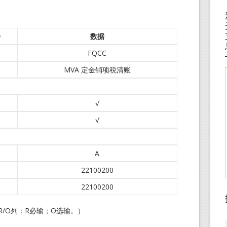
O
数据
FQCC
MVA 定金销项税清账
√
√
A
22100200
22100200
R/O列：R必输；O选输。）