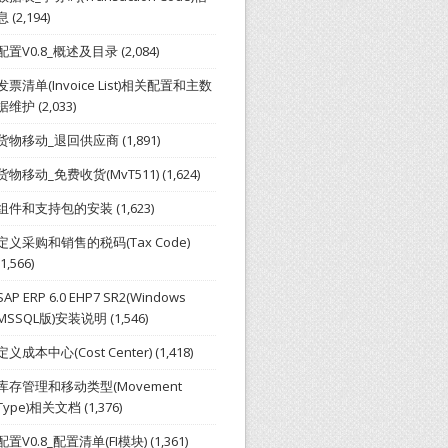
息
(2,194)
配置V0.8_概述及目录
(2,084)
发票清单(Invoice List)相关配置和主数
据维护
(2,033)
货物移动_退回供应商
(1,891)
货物移动_免费收货(MvT511)
(1,624)
组件和支持包的安装
(1,623)
定义采购和销售的税码(Tax Code)
(1,566)
SAP ERP 6.0 EHP7 SR2(Windows
MSSQL版)安装说明
(1,546)
定义成本中心(Cost Center)
(1,418)
库存管理和移动类型(Movement
Type)相关文档
(1,376)
配置V0.8_配置清单(FI模块)
(1,361)