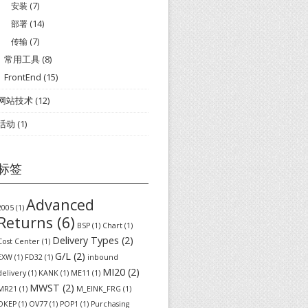
安装
(7)
部署
(14)
传输
(7)
常用工具
(8)
FrontEnd
(15)
网站技术
(12)
活动
(1)
标签
Advanced
2005
(1)
Returns
(6)
BSP
(1)
Chart
(1)
Delivery Types
(2)
Cost Center
(1)
G/L
(2)
EXW
(1)
FD32
(1)
inbound
MI20
(2)
delivery
(1)
KANK
(1)
ME11
(1)
MWST
(2)
MR21
(1)
M_EINK_FRG
(1)
OKEP
(1)
OV77
(1)
POP1
(1)
Purchasing