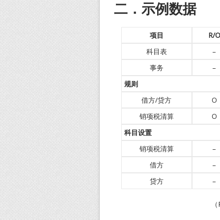
二．示例数据
项目
R/
科目表
–
事务
–
规则
借方/贷方
O
销项税清算
O
科目设置
销项税清算
–
借方
–
贷方
–
（