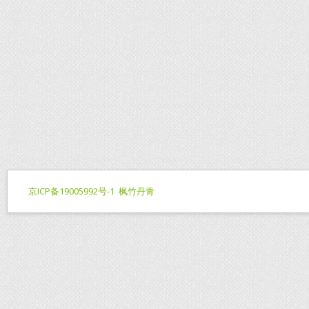
京ICP备19005992号-1
枫竹丹青