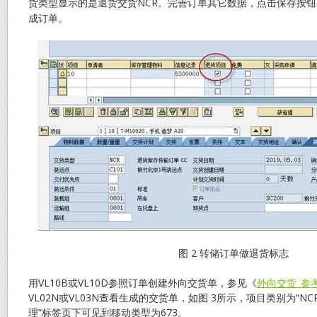
货类型显示的是退货交货NCR。完善订单其它数据，点击保存按钮
成订单。
图 2 转储订单做退货标志
用VL10B或VL10D参照订单创建外向交货单，参见《
外向交货_参
VL02N或VL03N查看生成的交货单，如图 3所示，项目类别为“N
理”标签页下可见到移动类型为673。