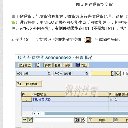
图 3 创建退货型交货
由于是退货，与发货流程相返，收货方应首先做退货处理。参见《
货
》进行操作，用MIGO参照外向交货生成反向收货凭证，其中操作类
凭证选“R05 外向交货”，
右侧移动类型选
101
（不要填161）
。执行
动变为161。点击“过账”按钮或保存按钮（
）生成物料凭证。