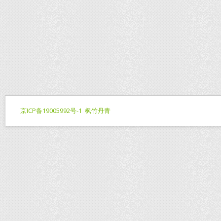
京ICP备19005992号-1
枫竹丹青