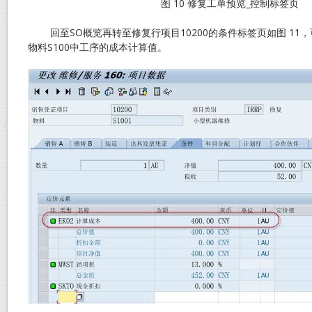
图 10 修复工单预览_控制标签页
回至SO概览再转至修复行项目10200的条件标签页如图 11，
物料S100中工序的成本计算值。