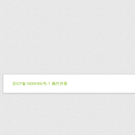
京ICP备19005992号-1
枫竹丹青