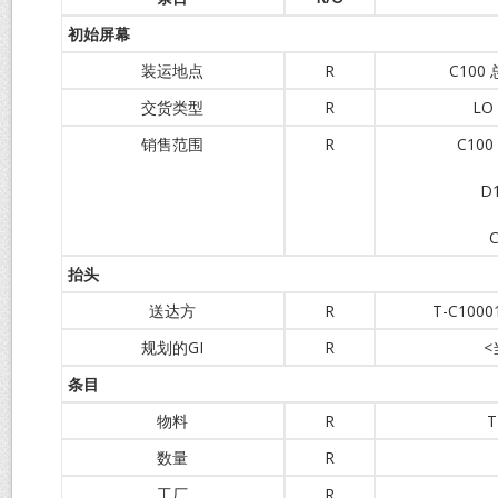
初始屏幕
装运地点
R
C10
交货类型
R
LO
销售范围
R
C10
D
抬头
送达方
R
T-C10
规划的GI
R
<
条目
物料
R
T
数量
R
工厂
R