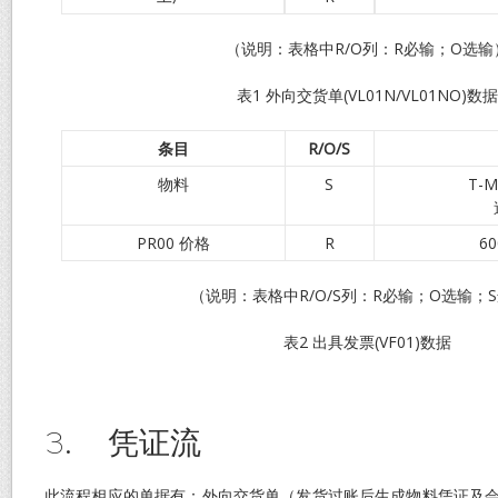
（说明：表格中R/O列：R必输；O选输
表1 外向交货单(VL01N/VL01NO)数据
条目
R/O/S
物料
S
T-M
PR00 价格
R
60
（说明：表格中R/O/S列：R必输；O选输；
表2 出具发票(VF01)数据
3. 凭证流
此流程相应的单据有：外向交货单（发货过账后生成物料凭证及