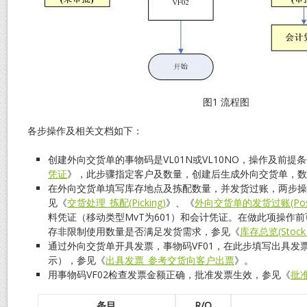
图1 流程图
各步操作及相关文档如下：
创建外向交货单的事物码是VL01N或VL10NO，操作及前提
凭证
》，此步骤指定客户及数量，创建后生成外向交货单，数
在外向交货单填写库存地点及拣配数量，并发货过账，两步操作
见《
交货处理_拣配(Picking)
》、《
外向交货单的发货过账(Post G
料凭证（移动类型MvT为601）和会计凭证。在做此项操作
存非限制使用数量是否满足发货需求，参见《
库存总览(Stock 
通过外向交货单开具发票，事物码VF01，在此步填写出具发
示），参见《
出具发票_参考交货向客户出票
》。
用事物码VF02检查发票金额正确，批准发票生效，参见《
批
条目
R/O